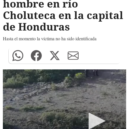
hombre en río
Choluteca en la capital
de Honduras
Hasta el momento la víctima no ha sido identificada
0
seconds
of
0
seconds