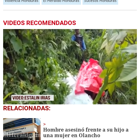
Violencia Honduras
El Heraldo Honduras
Sucesos Honduras
VIDEOS RECOMENDADOS
0
RELACIONADAS:
seconds
of
43
seconds
Hombre asesinó frente a su hijo a
una mujer en Olancho