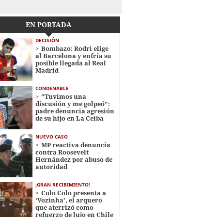
EN PORTADA
DECISIÓN
Bombazo: Rodri elige
al Barcelona y enfría su
posible llegada al Real
Madrid
CONDENABLE
"Tuvimos una
discusión y me golpeó":
padre denuncia agresión
de su hijo en La Ceiba
NUEVO CASO
MP reactiva denuncia
contra Roosevelt
Hernández por abuso de
autoridad
¡GRAN RECIBIMIENTO!
Colo Colo presenta a
‘Vozinha’, el arquero
que aterrizó como
refuerzo de lujo en Chile