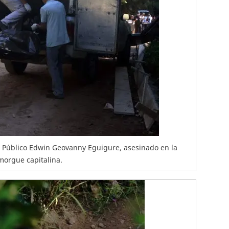
io Público Edwin Geovanny Eguigure, asesinado en la
morgue capitalina.