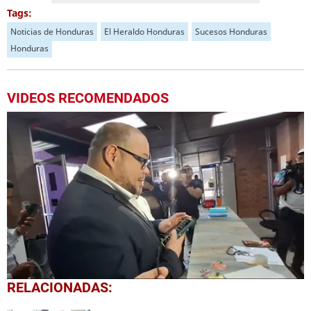
Tags:
Noticias de Honduras
El Heraldo Honduras
Sucesos Honduras
Honduras
VIDEOS RECOMENDADOS
0
RELACIONADAS:
seconds
of