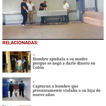
0
RELACIONADAS:
seconds
of
1
minute,
Hombre apuñala a su madre
19
porque se negó a darle dinero en
seconds
Colón
Capturan a hombre que
presuntamente violaba a su hija de
nueve años