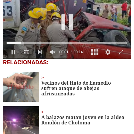
0
RELACIONADAS:
of
14
seconds
Vecinos del Hato de Enmedio
sufren ataque de abejas
africanizadas
A balazos matan joven en la aldea
Rondón de Choloma