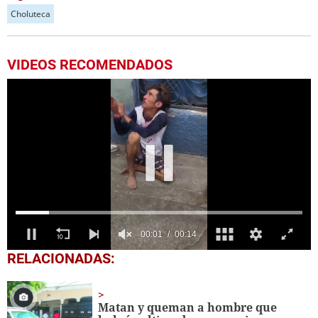
Choluteca
VIDEOS RECOMENDADOS
0
RELACIONADAS:
seconds
of
14
seconds
Matan y queman a hombre que