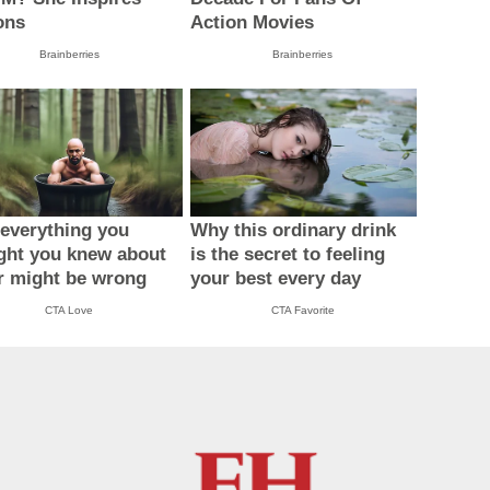
ons
Action Movies
Brainberries
Brainberries
everything you
Why this ordinary drink
ght you knew about
is the secret to feeling
r might be wrong
your best every day
CTA Love
CTA Favorite