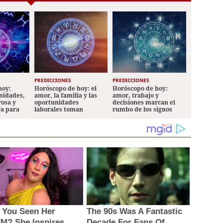
PREDICCIONES
PREDICCIONES
hoy:
Horóscopo de hoy: el
Horóscopo de hoy:
nidades,
amor, la familia y las
amor, trabajo y
rosa y
oportunidades
decisiones marcan el
va para
laborales toman
rumbo de los signos
protagonismo
 You Seen Her
The 90s Was A Fantastic
? She Inspires
Decade For Fans Of