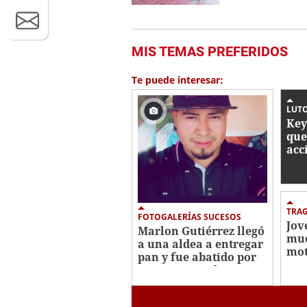
MIS TEMAS PREFERIDOS
Te puede interesar:
LUT
Key
que
acc
Lep
par
TRA
FOTOGALERÍAS SUCESOS
Jov
Marlon Gutiérrez llegó
mue
a una aldea a entregar
mot
pan y fue abatido por
Are
sujetos armados en
Comayagua