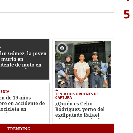
5
O
lin Gómez, la joven
 murió en
idente de moto en
aera: "Duele su
tida"
GEDIA
TENÍA DOS ÓRDENES DE
en de 19 años
CAPTURA
re en accidente de
¿Quién es Celio
ocicleta en
Rodríguez, yerno del
nales, Lepaera
exdiputado Rafael
Alegría, acusado de
asesinar a campesinos
TRENDING
del Bajo Aguán?