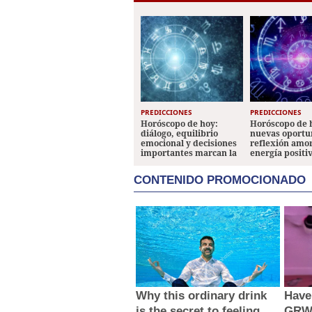
PREDICCIONES
PREDICCIONES
Horóscopo de hoy:
Horóscopo de 
diálogo, equilibrio
nuevas oportu
emocional y decisiones
reflexión amo
importantes marcan la
energía positi
jornada
los signos
CONTENIDO PROMOCIONADO
Why this ordinary drink
Have
is the secret to feeling
GRWM