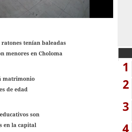
 ratones tenían baleadas
ron menores en Choloma
1
á matrimonio
2
es de edad
3
educativos son
4
 en la capital