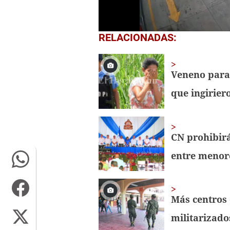
0
RELACIONADAS:
of
16
seconds
Volume
0%
Veneno para
que ingirie
CN prohibir
entre menor
Más centros 
militarizados