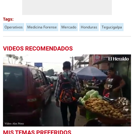
Tags:
Operativos
Medicina Forense
Mercado
Honduras
Tegucigalpa
VIDEOS RECOMENDADOS
0
MIS TEMAS PREFERIDOS
seconds