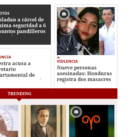
FOTOS
sladan a cárcel de
ima seguridad a 6
suntos pandilleros
turados en San
ro Sula
UNCIA
VIOLENCIA
stra acusa a
Nueve personas
retario
asesinadas: Honduras
artamental de
registra dos masacres
ir favores sexuales
en los primeros cinco
ambio de una plaza
días de agosto
TRENDING