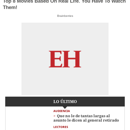
Top 8 Movies Based On Real Life. You Have To Watch
Them!
Brainberries
LO ÚLTIMO
AUDIENCIA
Que no le de tantas largas al
asunto le dicen al general retirado
LECTORES