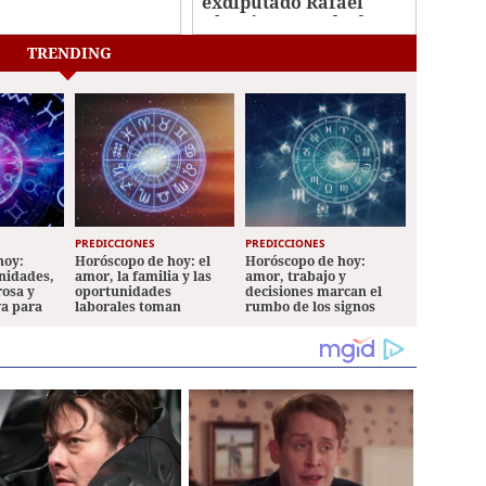
nales, Lepaera
exdiputado Rafael
Alegría, acusado de
asesinar a campesinos
TRENDING
del Bajo Aguán?
PREDICCIONES
PREDICCIONES
hoy:
Horóscopo de hoy: el
Horóscopo de hoy:
nidades,
amor, la familia y las
amor, trabajo y
rosa y
oportunidades
decisiones marcan el
va para
laborales toman
rumbo de los signos
protagonismo