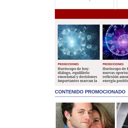
Are
sujetos armados en
Comayagua
PREDICCIONES
PREDICCIONES
Horóscopo de hoy:
Horóscopo de 
diálogo, equilibrio
nuevas oportu
emocional y decisiones
reflexión amo
importantes marcan la
energía positi
jornada
los signos
CONTENIDO PROMOCIONADO