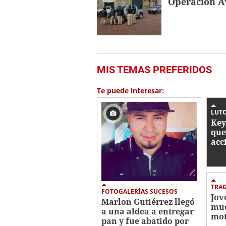
Operación Av
31
seconds
Volume
0%
MIS TEMAS PREFERIDOS
Te puede interesar:
LUT
Key
que
acc
Lep
par
TRA
FOTOGALERÍAS SUCESOS
Jov
Marlon Gutiérrez llegó
mue
a una aldea a entregar
mot
pan y fue abatido por