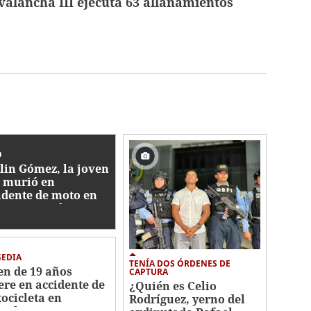
alancha III ejecuta 63 allanamientos
O
lin Gómez, la joven
 murió en
idente de moto en
aera: "Duele su
tida"
GEDIA
TENÍA DOS ÓRDENES DE
en de 19 años
CAPTURA
re en accidente de
¿Quién es Celio
ocicleta en
Rodríguez, yerno del