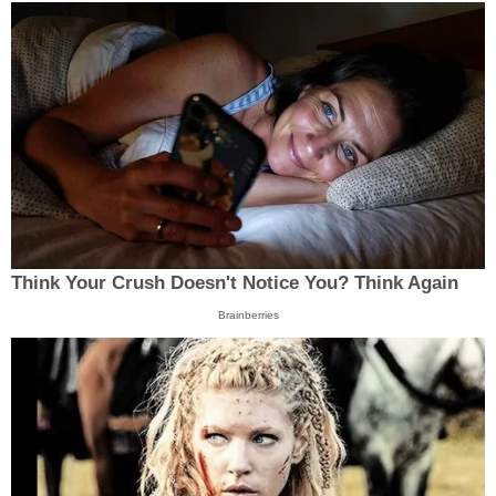
Think Your Crush Doesn't Notice You? Think Again
Brainberries