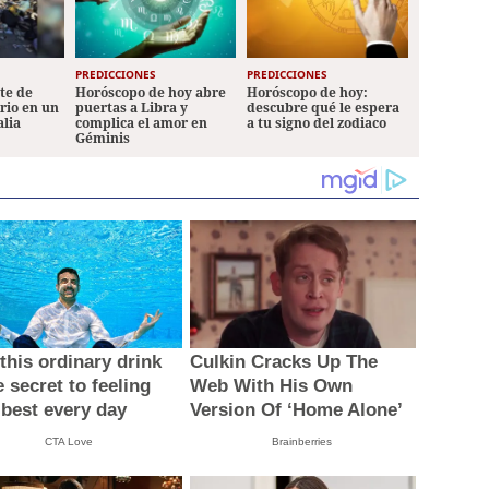
PREDICCIONES
PREDICCIONES
ete de
Horóscopo de hoy abre
Horóscopo de hoy:
ario en un
puertas a Libra y
descubre qué le espera
alia
complica el amor en
a tu signo del zodiaco
Géminis
this ordinary drink
Culkin Cracks Up The
e secret to feeling
Web With His Own
 best every day
Version Of ‘Home Alone’
CTA Love
Brainberries