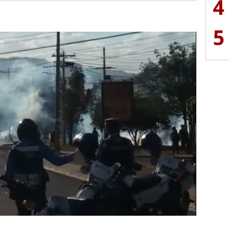
4
5
Próximo
Estudiantes exigen clases en la UNAH y abren edificios
00:31