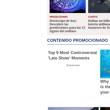
PREDICCIONES
SUERTE
Horóscopo de hoy:
Hallan un bill
Descubre las
lotería millon
predicciones para los 12
basurero de It
signos del zodiaco
CONTENIDO PROMOCIONADO
Top 9 Most Controversial
'Late Show' Moments
Brainberries
Why 
is th
your