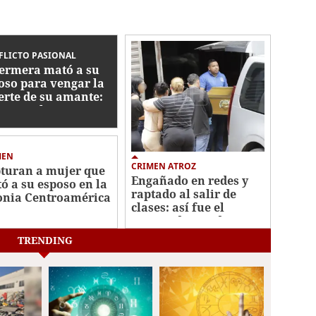
FLICTO PASIONAL
ermera mató a su
oso para vengar la
rte de su amante:
men en la
troamérica Oeste
MEN
CRIMEN ATROZ
turan a mujer que
Engañado en redes y
ó a su esposo en la
raptado al salir de
onia Centroamérica
clases: así fue el
te
crimen de estudiante
en La Joya
TRENDING