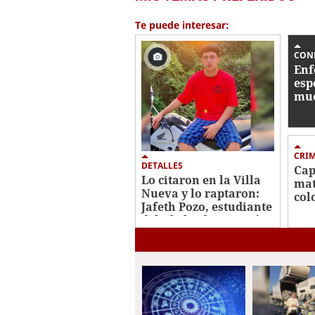
of
22
Te puede interesar:
seconds
Volume
0%
CON
Enf
esp
mue
cri
Cen
CRI
DETALLES
Cap
Lo citaron en la Villa
mat
Nueva y lo raptaron:
col
Jafeth Pozo, estudiante
Oes
del Abelardo R. Fortín
asesinado