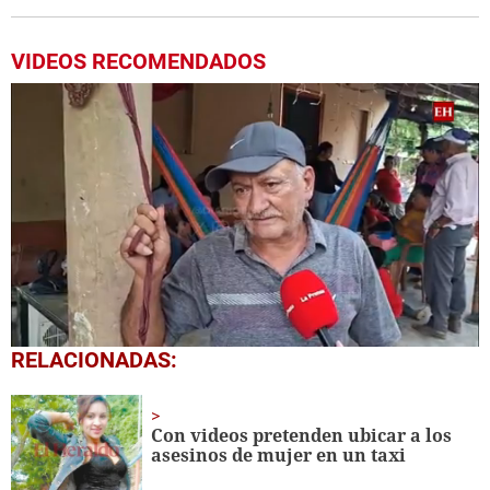
VIDEOS RECOMENDADOS
0
RELACIONADAS:
seconds
of
3
minutes,
Con videos pretenden ubicar a los
9
asesinos de mujer en un taxi
seconds