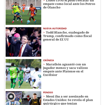
Lobos UPNFM pudo rescatar un
empate como local ante los Potros
de Olancho
NUEVA AUTORIDAD
Todd Blanche, exabogado de
Trump, confirmado como fiscal
general de EE UU
CRÓNICA
Marathón aguantó con un
jugador menos y saca valioso
empate ante Platense en el
Excélsior
PENOSO
Messi iba a ser asesinado en
Estados Unidos: Se revela el plan
quirúrgico que tenían