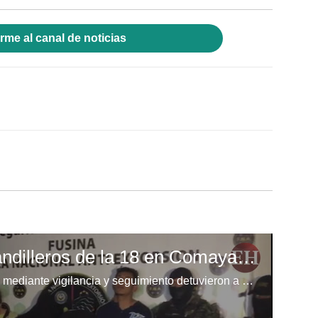
rme al canal de noticias
Capturan a cuatro pandilleros de la 18 en Comayagüela
La Fuerza Nacional Antiextorsión mediante vigilancia y seguimiento detuvieron a 4 personas miembros de la pandilla 18 en posesión de marihuana y supuesta cocaína en Ciudad España de Comayagüela.