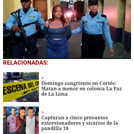
0
RELACIONADAS:
seconds
of
25
seconds
Domingo sangriento en Cortés:
Matan a menor en colonia La Paz
de La Lima
Capturan a cinco presuntos
extorsionadores y sicarios de la
pandilla 18