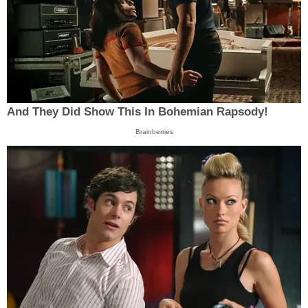
And They Did Show This In Bohemian Rapsody!
Brainberries