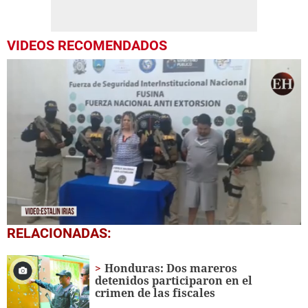
VIDEOS RECOMENDADOS
0
RELACIONADAS:
seconds
of
1
Honduras: Dos mareros
minute,
detenidos participaron en el
1
crimen de las fiscales
second