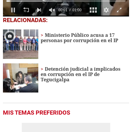
0
RELACIONADAS:
seconds
of
1
Ministerio Público acusa a 17
minute,
personas por corrupción en el IP
0
Detención judicial a implicados
en corrupción en el IP de
Tegucigalpa
MIS TEMAS PREFERIDOS