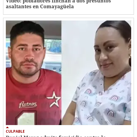
Video: pobladores linchan a dos presuntos
asaltantes en Comayagüela
CULPABLE