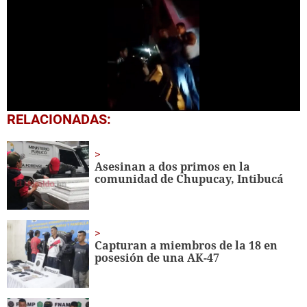
0
RELACIONADAS:
seconds
of
1
minute,
Asesinan a dos primos en la
18
comunidad de Chupucay, Intibucá
seconds
Capturan a miembros de la 18 en
posesión de una AK-47