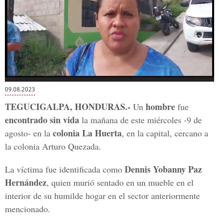
0
of
09.08.2023
Más Videos
1
minute,
TEGUCIGALPA, HONDURAS.-
hombre
Un
fue
0
encontrado
sin vida
la mañana de este miércoles -9 de
colonia La Huerta
agosto- en la
, en la capital, cercano a
la colonia Arturo Quezada.
Gene Hackman y su
Adriana Lavat relata
Muje
esposa fueron
el duro momento
en c
Dennis Yobanny Paz
La víctima fue identificada como
encontrados sin vida
que vive por su
es e
en su vivienda
enfermedad
vida
Hernández
, quien murió sentado en un mueble en el
interior de su humilde hogar en el sector anteriormente
mencionado.