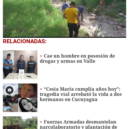
0
RELACIONADAS:
seconds
of
1
Cae un hombre en posesión de
minute,
drogas y armas en Valle
41
seconds
“Cesia María cumplía años hoy”:
tragedia vial arrebató la vida a dos
hermanos en Cucuyagua
Fuerzas Armadas desmantelan
narcolaboratorio y plantación de