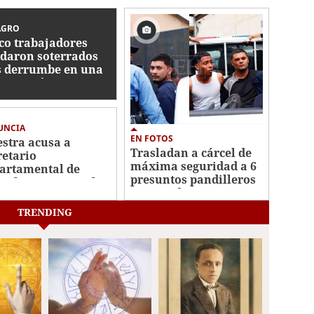
AGRO
co trabajadores
daron soterrados
s derrumbe en una
strucción en
tán
UNCIA
EN FOTOS
stra acusa a
Trasladan a cárcel de
retario
máxima seguridad a 6
artamental de
presuntos pandilleros
ir favores sexuales
capturados en San
ambio de una plaza
Pedro Sula
TRENDING