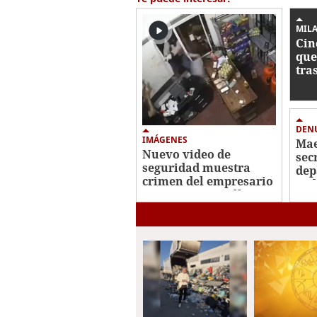
MIL
Cin
que
tra
con
Roa
DEN
IMÁGENES
Mae
Nuevo video de
sec
seguridad muestra
dep
crimen del empresario
ped
Jorge Luis Castellanos
a c
en Danlí