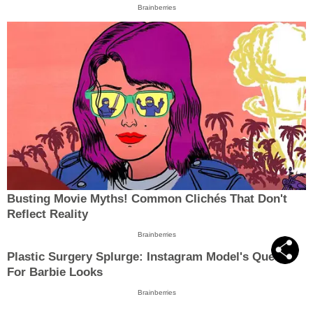
Brainberries
Busting Movie Myths! Common Clichés That Don't
Reflect Reality
Brainberries
Plastic Surgery Splurge: Instagram Model's Quest
For Barbie Looks
Brainberries