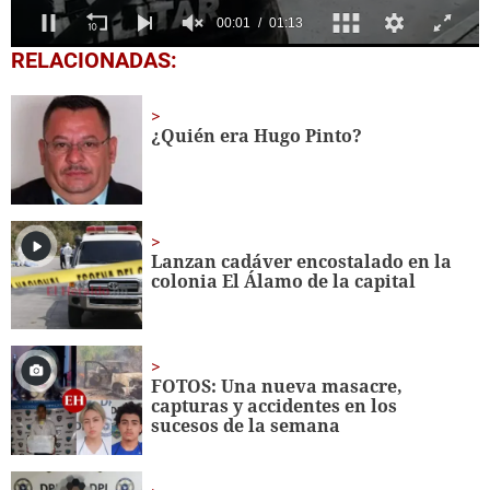
0
RELACIONADAS:
seconds
of
1
minute,
¿Quién era Hugo Pinto?
13
seconds
Lanzan cadáver encostalado en la
colonia El Álamo de la capital
FOTOS: Una nueva masacre,
capturas y accidentes en los
sucesos de la semana