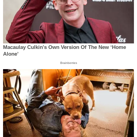
Macaulay Culkin's Own Version Of The New ‘Home
Alone’
Brainberries