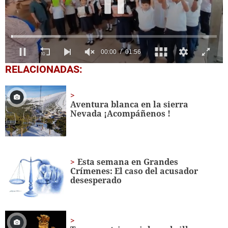
0
RELACIONADAS:
seconds
of
1
minute,
Aventura blanca en la sierra
56
Nevada ¡Acompáñenos !
seconds
Esta semana en Grandes
Crímenes: El caso del acusador
desesperado