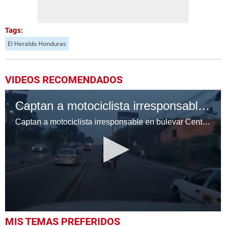
Tags:
El Heraldo Honduras
VIDEOS RECOMENDADOS
Captan a motociclista irresponsable en bulevar Centroamérica
Captan a motociclista irresponsable en bulevar Centroamérica
0
MIS TEMAS PREFERIDOS
seconds