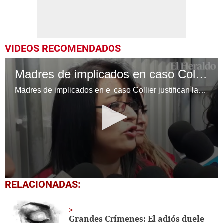
VIDEOS RECOMENDADOS
Madres de implicados en caso Collier justifican el crimen
Madres de implicados en el caso Collier justifican lanzamiento de cadáver y culpan a los medios de comunicación de hacer mediático un crimen donde no existe un móvil ya que ellos eran amigos.
0
RELACIONADAS:
seconds
of
1
minute,
Grandes Crímenes: El adiós duele
25