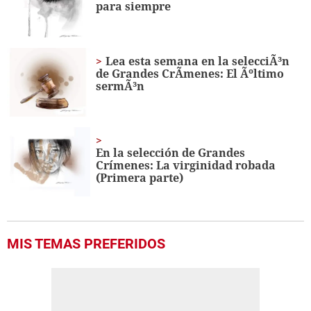
para siempre
seconds
Lea esta semana en la selecciÃ³n
de Grandes CrÃ­menes: El Ãºltimo
sermÃ³n
En la selección de Grandes
Crímenes: La virginidad robada
(Primera parte)
MIS TEMAS PREFERIDOS