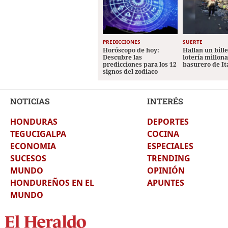
PREDICCIONES
SUERTE
Horóscopo de hoy:
Hallan un bill
Descubre las
lotería millon
predicciones para los 12
basurero de It
signos del zodiaco
NOTICIAS
INTERÉS
HONDURAS
DEPORTES
TEGUCIGALPA
COCINA
ECONOMIA
ESPECIALES
SUCESOS
TRENDING
MUNDO
OPINIÓN
HONDUREÑOS EN EL
APUNTES
MUNDO