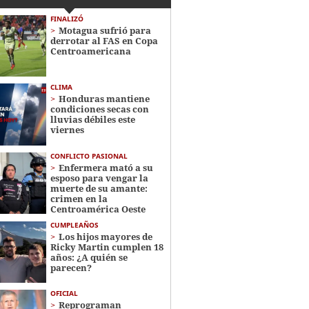
FINALIZÓ
Motagua sufrió para
derrotar al FAS en Copa
Centroamericana
CLIMA
Honduras mantiene
condiciones secas con
lluvias débiles este
viernes
CONFLICTO PASIONAL
Enfermera mató a su
esposo para vengar la
muerte de su amante:
crimen en la
Centroamérica Oeste
CUMPLEAÑOS
Los hijos mayores de
Ricky Martin cumplen 18
años: ¿A quién se
parecen?
OFICIAL
Reprograman