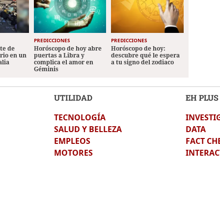
PREDICCIONES
PREDICCIONES
ete de
Horóscopo de hoy abre
Horóscopo de hoy:
ario en un
puertas a Libra y
descubre qué le espera
alia
complica el amor en
a tu signo del zodiaco
Géminis
UTILIDAD
EH PLUS
TECNOLOGÍA
INVESTI
SALUD Y BELLEZA
DATA
EMPLEOS
FACT CH
MOTORES
INTERAC