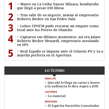
1
Muere en La Ceiba Nasser Hilsaca, hondureño
que llegó a pesar 630 libras
2
Tras salir de su negocio, matan al empresario
Roberto Becker en San Pedro Sula
3
Lobos UPNFM pudo rescatar un empate como
local ante los Potros de Olancho
4
Captaron sus últimos momentos: así era Jaime
Roberto Becker Menardi​​​, empresario asesinado
en SPS
5
Real España se impone ante el Génesis PN y va a
marcha perfecta en el Apertura
LO ÚLTIMO
AGALLAS
Que ahí le llega en carne y hueso
a la audiencia le dice Aspra a JOH
LECTORES
Lo esencial
INVITADO
El Espíritu Paráclito Consolador