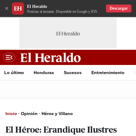
El Heraldo
×
Descargar
Noticias al instante. Disponible en Google y IOS
Lo último
Honduras
Sucesos
Entretenimiento
Inicio
·
Opinión
·
Héroe y Villano
El Héroe: Erandique Ilustres