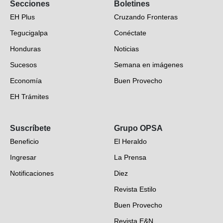
Secciones
Boletines
EH Plus
Cruzando Fronteras
Tegucigalpa
Conéctate
Honduras
Noticias
Sucesos
Semana en imágenes
Economía
Buen Provecho
EH Trámites
Opinión
Suscríbete
Grupo OPSA
EH Verifica
Beneficio
El Heraldo
Fotogalerías
Ingresar
La Prensa
Deportes
Notificaciones
Diez
Videos
Revista Estilo
Hondureños en el mundo
Buen Provecho
Revista E&N