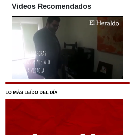
Videos Recomendados
0
of
2
LO MÁS LEÍDO DEL DÍA
minutes,
35
seconds