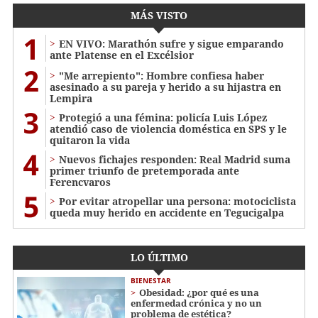
MÁS VISTO
1
EN VIVO: Marathón sufre y sigue emparando
ante Platense en el Excélsior
2
"Me arrepiento": Hombre confiesa haber
asesinado a su pareja y herido a su hijastra en
Lempira
3
Protegió a una fémina: policía Luis López
atendió caso de violencia doméstica en SPS y le
quitaron la vida
4
Nuevos fichajes responden: Real Madrid suma
primer triunfo de pretemporada ante
Ferencvaros
5
Por evitar atropellar una persona: motociclista
queda muy herido en accidente en Tegucigalpa
LO ÚLTIMO
BIENESTAR
Obesidad: ¿por qué es una
enfermedad crónica y no un
problema de estética?