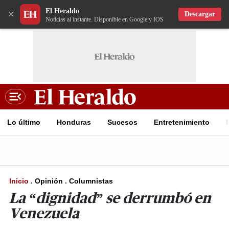
El Heraldo
×
Descargar
Noticias al instante. Disponible en Google y IOS
Lo último
Honduras
Sucesos
Entretenimiento
Inicio
.
Opinión
.
Columnistas
La “dignidad” se derrumbó en
Venezuela