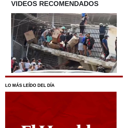
VIDEOS RECOMENDADOS
0
seconds
of
LO MÁS LEÍDO DEL DÍA
47
seconds