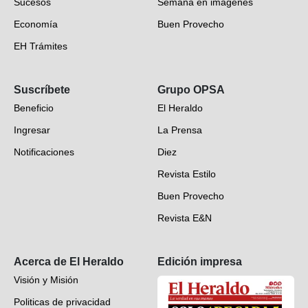
Sucesos
Semana en imágenes
Economía
Buen Provecho
EH Trámites
Opinión
Suscríbete
Grupo OPSA
EH Verifica
Beneficio
El Heraldo
Fotogalerías
Ingresar
La Prensa
Deportes
Notificaciones
Diez
Videos
Revista Estilo
Hondureños en el mundo
Buen Provecho
Revista E&N
Suscripción
Acerca de El Heraldo
Edición impresa
Visión y Misión
Politicas de privacidad