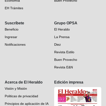
Economía
Buen Provecho
EH Trámites
Opinión
Suscríbete
Grupo OPSA
EH Verifica
Beneficio
El Heraldo
Fotogalerías
Ingresar
La Prensa
Deportes
Notificaciones
Diez
Videos
Revista Estilo
Hondureños en el mundo
Buen Provecho
Revista E&N
Suscripción
Acerca de El Heraldo
Edición impresa
Visión y Misión
Politicas de privacidad
Principios de aplicación de IA