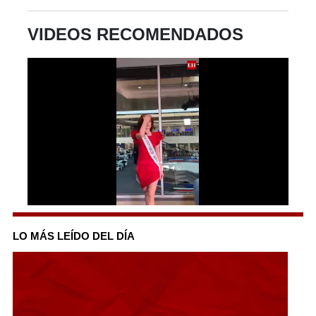
VIDEOS RECOMENDADOS
0
seconds
of
LO MÁS LEÍDO DEL DÍA
1
minute,
14
seconds