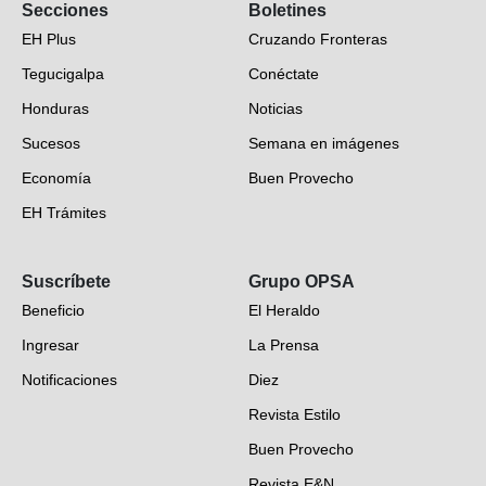
Secciones
Boletines
EH Plus
Cruzando Fronteras
Tegucigalpa
Conéctate
Honduras
Noticias
Sucesos
Semana en imágenes
Economía
Buen Provecho
EH Trámites
Opinión
Suscríbete
Grupo OPSA
EH Verifica
Beneficio
El Heraldo
Fotogalerías
Ingresar
La Prensa
Deportes
Notificaciones
Diez
Videos
Revista Estilo
Hondureños en el mundo
Buen Provecho
Revista E&N