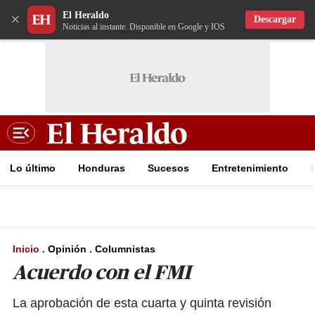
El Heraldo
×
Descargar
Noticias al instante. Disponible en Google y IOS
Lo último
Honduras
Sucesos
Entretenimiento
Inicio
.
Opinión
.
Columnistas
Acuerdo con el FMI
La aprobación de esta cuarta y quinta revisión