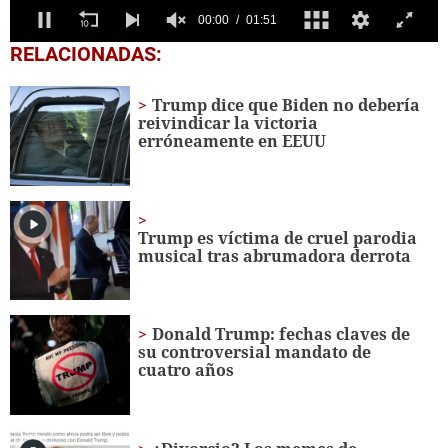
0
RELACIONADAS:
seconds
of
1
Trump dice que Biden no debería
minute,
reivindicar la victoria
51
erróneamente en EEUU
seconds
Trump es víctima de cruel parodia
musical tras abrumadora derrota
Donald Trump: fechas claves de
su controversial mandato de
cuatro años