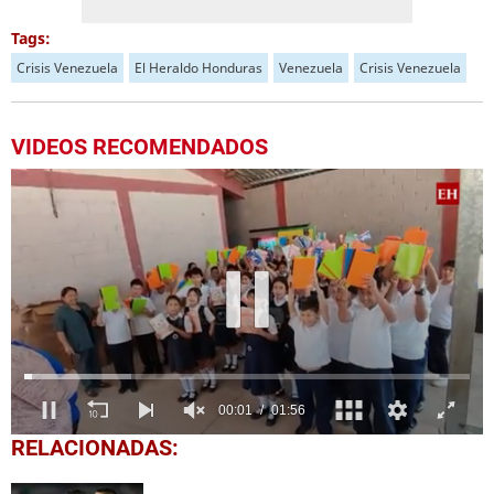
Tags:
Crisis Venezuela
El Heraldo Honduras
Venezuela
Crisis Venezuela
VIDEOS RECOMENDADOS
0
RELACIONADAS:
seconds
of