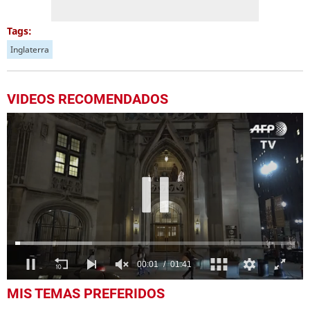
Tags:
Inglaterra
VIDEOS RECOMENDADOS
0
MIS TEMAS PREFERIDOS
seconds
of