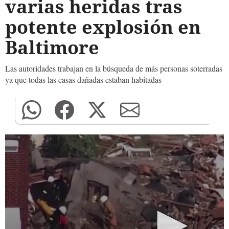
varias heridas tras
potente explosión en
Baltimore
Las autoridades trabajan en la búsqueda de más personas soterradas
ya que todas las casas dañadas estaban habitadas
0
seconds
of
0
seconds