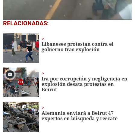
0
RELACIONADAS:
seconds
of
15
seconds
Libaneses protestan contra el
gobierno tras explosión
Ira por corrupción y negligencia en
explosión desata protestas en
Beirut
Alemania enviará a Beirut 47
expertos en búsqueda y rescate