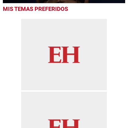
0
MIS TEMAS PREFERIDOS
of
1
minute,
45
seconds