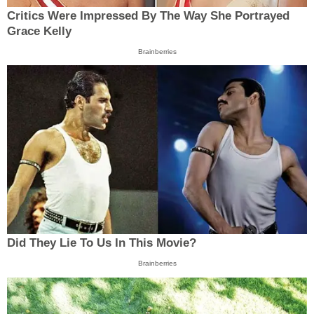
Critics Were Impressed By The Way She Portrayed
Grace Kelly
Brainberries
Did They Lie To Us In This Movie?
Brainberries