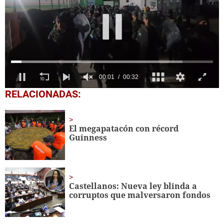
0
RELACIONADAS:
seconds
of
32
seconds
El megapatacón con récord
Guinness
Castellanos: Nueva ley blinda a
corruptos que malversaron fondos