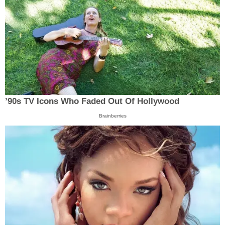
’90s TV Icons Who Faded Out Of Hollywood
Brainberries