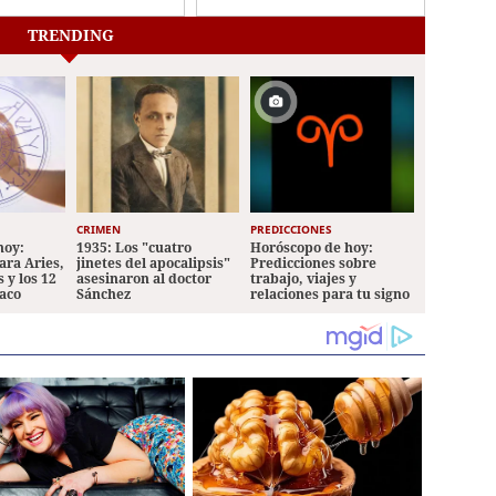
De la Espriella en Cali
te en EEUU
TRENDING
CRIMEN
PREDICCIONES
hoy:
1935: Los "cuatro
Horóscopo de hoy:
ara Aries,
jinetes del apocalipsis"
Predicciones sobre
 y los 12
asesinaron al doctor
trabajo, viajes y
iaco
Sánchez
relaciones para tu signo