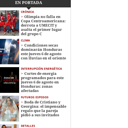
EN PORTADA
CRÓNICA
Olimpia no falla en
Copa Centroamericana:
derrota a UMECIT y
asalta el primer lugar
del grupo C
CLIMA
Condiciones secas
dominarán Honduras
este jueves 6 de agosto
con lluvias en el oriente
INTERRUPCIÓN ENERGÉTICA
Cortes de energía
programados para este
jueves 6 de agosto en
Honduras: zonas
afectadas
FUTUROS ESPOSOS
Boda de Cristiano y
Georgina: el impensable
regalo que la pareja
pidió a sus invitados
DETALLES