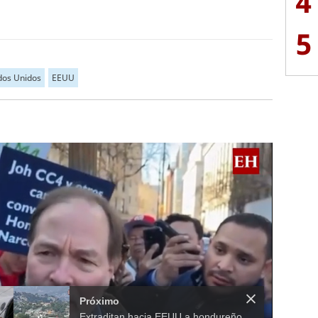
4
5
dos Unidos
EEUU
Próximo
Extraditan hacia EEUU a hondureño miembro del cartel de "Los Soles"