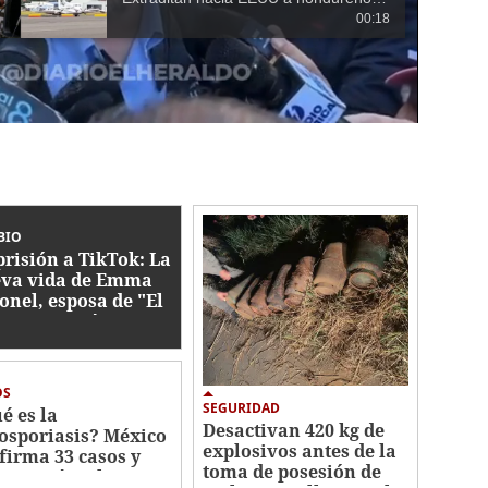
00:18
BIO
prisión a TikTok: La
va vida de Emma
onel, esposa de "El
apo" Guzmán
OS
SEGURIDAD
é es la
Desactivan 420 kg de
losporiasis? México
explosivos antes de la
firma 33 casos y
toma de posesión de
carta vínculo con