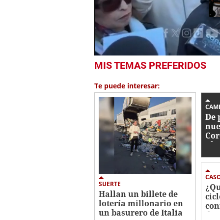
0
MIS TEMAS PREFERIDOS
seconds
of
14
Te puede interesar:
seconds
Volume
0%
CAM
De 
nue
Cor
Ch
CAS
SUERTE
¿Qu
Hallan un billete de
cic
lotería millonario en
con
un basurero de Italia
des