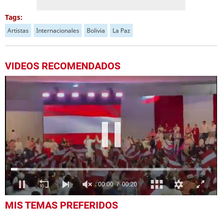
Tags:
Artistas
Internacionales
Bolivia
La Paz
VIDEOS RECOMENDADOS
0
MIS TEMAS PREFERIDOS
seconds
of