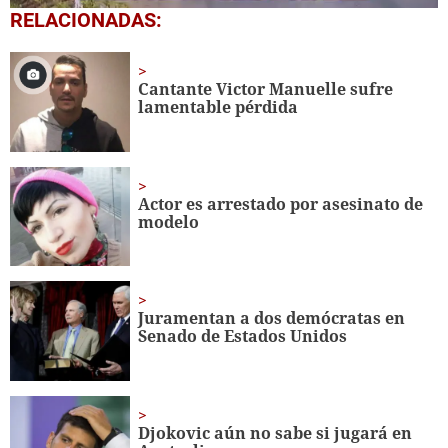
0
RELACIONADAS:
seconds
of
1
minute,
Cantante Victor Manuelle sufre
56
lamentable pérdida
seconds
Actor es arrestado por asesinato de
modelo
Juramentan a dos demócratas en
Senado de Estados Unidos
Djokovic aún no sabe si jugará en