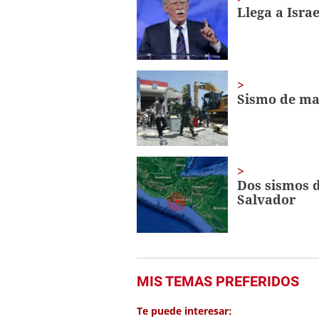
minute,
Llega a Isra
56
seconds
Volume
0%
Sismo de ma
Dos sismos d
Salvador
MIS TEMAS PREFERIDOS
Te puede interesar: