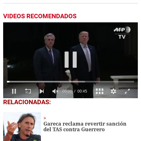
VIDEOS RECOMENDADOS
0
RELACIONADAS:
seconds
of
45
seconds
Gareca reclama revertir sanción
del TAS contra Guerrero