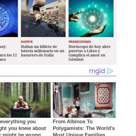
SUERTE
PREDICCIONES
hoy:
Hallan un billete de
Horóscopo de hoy abre
lotería millonario en un
puertas a Libra y
ara los 12
basurero de Italia
complica el amor en
iaco
Géminis
everything you
From Albinos To
ght you knew about
Polygamists: The World's
r might be wrong
Most Unique Families