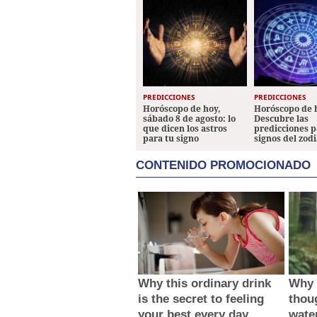
PREDICCIONES
PREDICCIONES
Horóscopo de hoy,
Horóscopo de 
sábado 8 de agosto: lo
Descubre las
que dicen los astros
predicciones p
para tu signo
signos del zod
CONTENIDO PROMOCIONADO
Why this ordinary drink
Why 
is the secret to feeling
thou
your best every day
wate