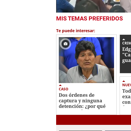
0
MIS TEMAS PREFERIDOS
seconds
of
2
Te puede interesar:
minutes,
28
seconds
Volume
CRI
0%
Edg
"Ca
gua
ase
pre
hon
NUE
CASO
Tod
Dos órdenes de
exa
captura y ninguna
con
detención: ¿por qué
fis
Evo Morales sigue
libre?