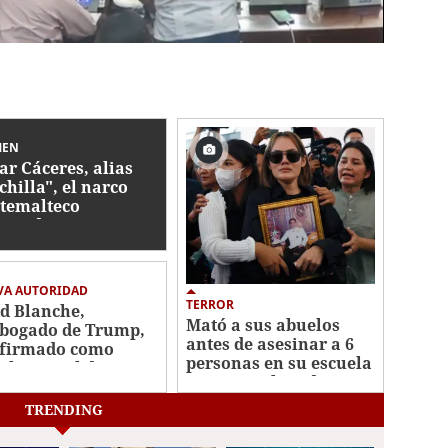
MEN
ar Cáceres, alias
chilla", el narco
temalteco
sinado por
suntos sicarios
dureños
VA AUTORIDAD
TERROR
d Blanche,
Mató a sus abuelos
bogado de Trump,
antes de asesinar a 6
firmado como
personas en su escuela
cal general de EE UU
y quitarse la vida:
tiroteo en Tailandia
TRENDING