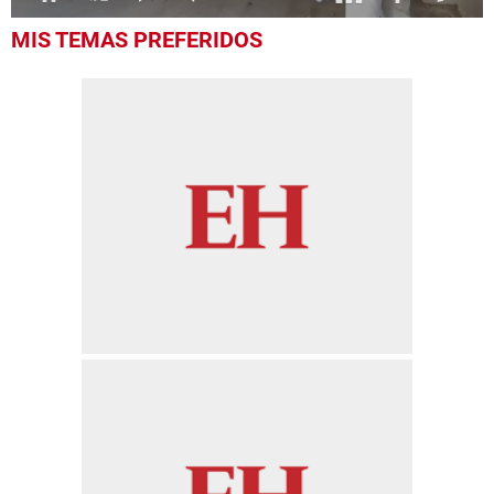
0
MIS TEMAS PREFERIDOS
seconds
of
15
seconds