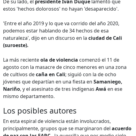
De su lado, el
presidente Iván Duque
lamentó que
estos 'hechos dolorosos' no hayan 'desaparecido'.
'Entre el año 2019 y lo que va corrido del año 2020,
podemos estar hablando de 34 hechos de esa
naturaleza', dijo en un discurso en la
ciudad de Cali
(suroeste).
La más reciente
ola de violencia
comenzó el 11 de
agosto con la masacre de cinco menores en una zona
de cultivos de
caña en Cali
; siguió con la de ocho
jóvenes que departían en una fiesta en
Samaniego,
Nariño
, y el asesinato de tres indígenas
Awá
en ese
mismo departamento.
Los posibles autores
En esta espiral de violencia están involucrados,
principalmente, grupos que se marginaron del
acuerdo
de paz con las FARC
- la guerrilla que por medio siglo