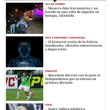
OLA DE CRIMEN
Masacre deja tres muertos y un
herido en una villa de alquiler en
Jutiapa, Atlántida
PESE A INFORMES Y DENUNCIAS
El historial oculto de la Policía
hondureña: oficiales sobrevivieron
a depuración
FINALIZÓ
Marathón derrotó con lo justo al
Independiente que se estrenó en
primera división
VIAJE
Nasry Asfura asistirá a