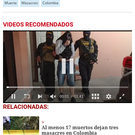
Muerte
Masacres
Colombia
VIDEOS RECOMENDADOS
00:04
01:41
0
RELACIONADAS:
of
1
minute,
41
Al menos 17 muertos dejan tres
seconds
masacres en Colombia