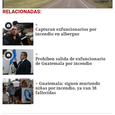
0
RELACIONADAS:
seconds
of
19
seconds
Capturan exfuncionarios por
incendio en albergue
Prohíben salida de exfuncionario
de Guatemala por incendio
Guatemala: siguen muriendo
niñas por incendio, ya van 38
fallecidas